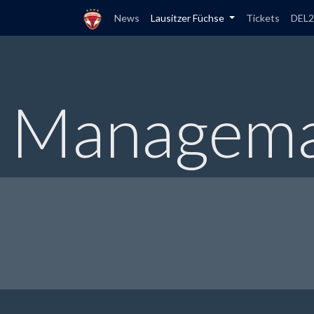
News
Lausitzer Füchse
Tickets
DEL2
Manageman